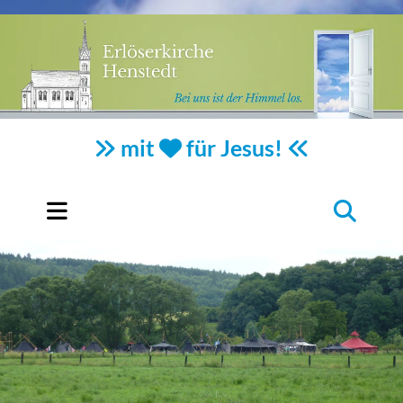
mit
für Jesus!


