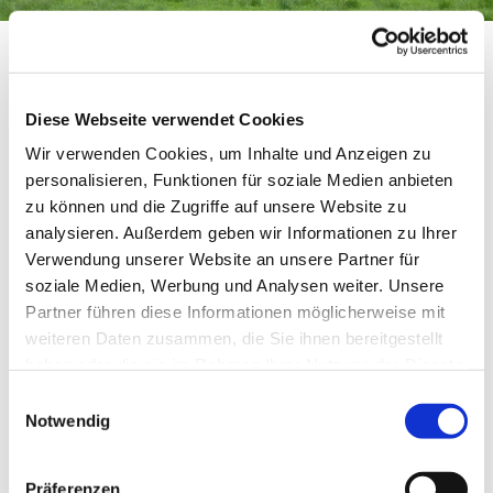
Willkommen auf unserem
Diese Webseite verwendet Cookies
Sommerlager-Blog 2026!
Wir verwenden Cookies, um Inhalte und Anzeigen zu
personalisieren, Funktionen für soziale Medien anbieten
zu können und die Zugriffe auf unsere Website zu
Hier teilen die Pfadfinderinnen und Pfadfinder
analysieren. Außerdem geben wir Informationen zu Ihrer
ihre Erlebnisse, Geschichten und Eindrücke
Verwendung unserer Website an unsere Partner für
aus dem Sommerlager. Eltern, Geschwister,
soziale Medien, Werbung und Analysen weiter. Unsere
Freunde und alle Interessierten können so ein
Partner führen diese Informationen möglicherweise mit
Stück Lagerleben miterleben und erfahren,
weiteren Daten zusammen, die Sie ihnen bereitgestellt
was wir gemeinsam erleben. Viel Freude beim
haben oder die sie im Rahmen Ihrer Nutzung der Dienste
Lesen und Mitverfolgen unserer Abenteuer!
gesammelt haben.
E
Bei Fragen sind wir unter unserer Email
Notwendig
i
leiterkreis-st.johannes@kirche-henstedt.de
n
erreichbar.
w
Präferenzen