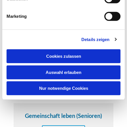
i
g
Marketing
Holzbaugruppe
u
n
g
Weiterlesen
Details zeigen
s
a
u
Cookies zulassen
s
w
Auswahl erlauben
a
h
l
Nur notwendige Cookies
Gemeinschaft leben (Senioren)