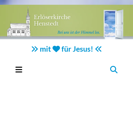
mit
für Jesus!


