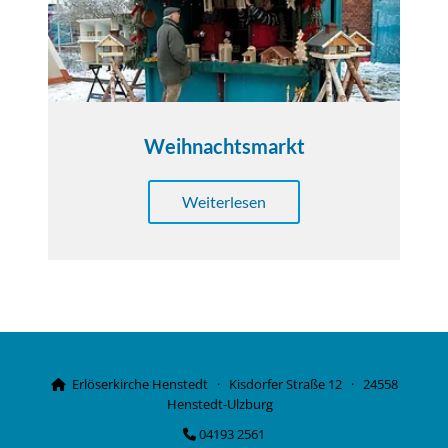
Weihnachtsmarkt
Weiterlesen
Erlöserkirche Henstedt · Kisdorfer Straße 12 · 24558

Henstedt-Ulzburg
04193 2561
