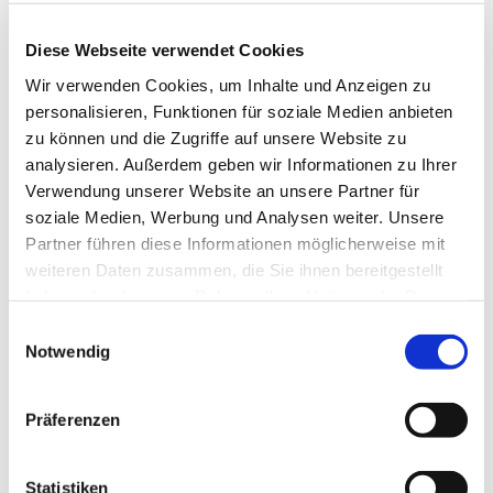
Diese Webseite verwendet Cookies
Wir verwenden Cookies, um Inhalte und Anzeigen zu
personalisieren, Funktionen für soziale Medien anbieten
zu können und die Zugriffe auf unsere Website zu
analysieren. Außerdem geben wir Informationen zu Ihrer
Mittagessen
Verwendung unserer Website an unsere Partner für
soziale Medien, Werbung und Analysen weiter. Unsere
Partner führen diese Informationen möglicherweise mit
Weiterlesen
weiteren Daten zusammen, die Sie ihnen bereitgestellt
haben oder die sie im Rahmen Ihrer Nutzung der Dienste
gesammelt haben.
E
Notwendig
i
n
w
Präferenzen
i
l
l
Statistiken