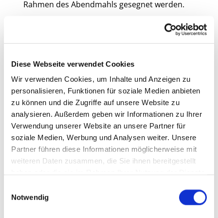
Rahmen des Abendmahls gesegnet werden.
Neben diesem „normalen“ Ablauf gibt es noch
viele besondere Tage: „Spaß ohne Gruseln“
feiern wir zum Reformationstag, ein
gemeinsames Abendbrot gibt es am
Diese Webseite verwendet Cookies
Gründonnerstag, Ostereier suchen wir im
Gemeindegarten am Ostersonntag, im Advent
Wir verwenden Cookies, um Inhalte und Anzeigen zu
proben wir für das Krippenspiel an
personalisieren, Funktionen für soziale Medien anbieten
Heiligabend, beim Weihnachtsmarkt gibt es
zu können und die Zugriffe auf unsere Website zu
ein Kinderland und vieles mehr….
analysieren. Außerdem geben wir Informationen zu Ihrer
Verwendung unserer Website an unsere Partner für
Wir laden Sie und vor allem Ihr(e) Kind(er)
soziale Medien, Werbung und Analysen weiter. Unsere
herzlich zu uns ein und freuen uns auf ein
Partner führen diese Informationen möglicherweise mit
Kennenlernen!
weiteren Daten zusammen, die Sie ihnen bereitgestellt
Bei Fragen sprechen Sie uns gern an:
haben oder die sie im Rahmen Ihrer Nutzung der Dienste
gesammelt haben.
E
Birte Witt und Kristof Schoeps
Notwendig
i
n