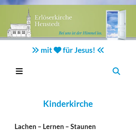
mit
für Jesus!



Kinderkirche
Lachen – Lernen – Staunen