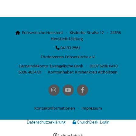
Erlöserkirche Henstedt · Kisdorfer Straße 12 · 24558

Henstedt-Ulzburg
04193 2561

Förderverein Erlöserkirche e.V.
Gemeindekonto: Evangelische Bank · DE07 5206 0410
5006 4634 01 · Kontoinhaber: Kirchenkreis Altholstein
Kontaktinformationen
·
Impressum
Datenschutzerklärung
ChurchDesk-Login