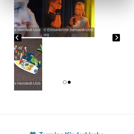
© Erlöserkirche Henstedt-Ulzb
© Erlös
urg
urg
© Erlös
urg