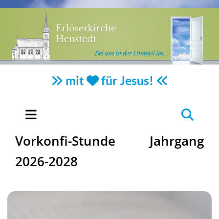
mit
für Jesus!



Vorkonfi-Stunde Jahrgang
2026-2028