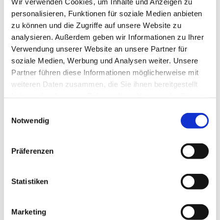
Wir verwenden Cookies, um Inhalte und Anzeigen zu
personalisieren, Funktionen für soziale Medien anbieten
zu können und die Zugriffe auf unsere Website zu
1. Konfi-Stunde des neuen Jahrgangs 2026-2028
analysieren. Außerdem geben wir Informationen zu Ihrer
Verwendung unserer Website an unsere Partner für
soziale Medien, Werbung und Analysen weiter. Unsere
Partner führen diese Informationen möglicherweise mit
weiteren Daten zusammen, die Sie ihnen bereitgestellt
haben oder die sie im Rahmen Ihrer Nutzung der Dienste
gesammelt haben.
E
Notwendig
i
n
w
Präferenzen
i
l
l
Statistiken
i
g
Marketing
u