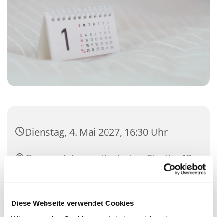
Dienstag, 4. Mai 2027, 16:30 Uhr
Gemeindehaus, Kisdorfer Straße 12,
24558 Henstedt-Ulzburg
Michael Knieling und Team
Diese Webseite verwendet Cookies