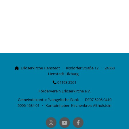
Erlöserkirche Henstedt · Kisdorfer Straße 12 · 24558

Henstedt-Ulzburg
04193 2561

Förderverein Erlöserkirche e.V.
Gemeindekonto: Evangelische Bank · DE07 5206 0410
5006 4634 01 · Kontoinhaber: Kirchenkreis Altholstein