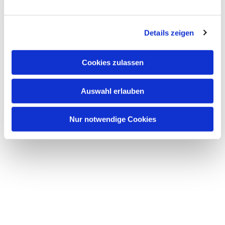
n
g
Details zeigen
s
a
Dies könnte Sie auch
u
interessieren
Cookies zulassen
s
w
Auswahl erlauben
a
h
l
Nur notwendige Cookies