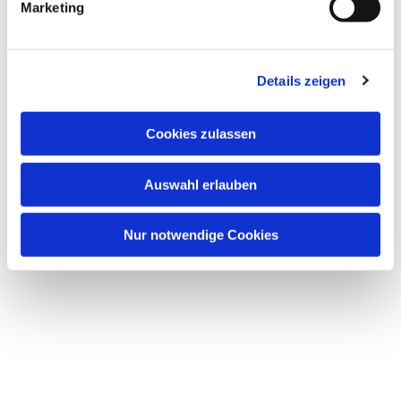
Marketing
u
n
g
Details zeigen
s
a
u
Dies könnte Sie auch
Cookies zulassen
s
interessieren
w
Auswahl erlauben
a
h
l
Nur notwendige Cookies