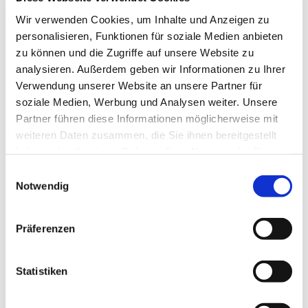
Wir verwenden Cookies, um Inhalte und Anzeigen zu
personalisieren, Funktionen für soziale Medien anbieten
zu können und die Zugriffe auf unsere Website zu
Veranstalter ist das DRK Familienzentrum; um
analysieren. Außerdem geben wir Informationen zu Ihrer
Anmeldung wird gebeten unter: familienzentrum-
Verwendung unserer Website an unsere Partner für
hu@drk-segeberg.de
soziale Medien, Werbung und Analysen weiter. Unsere
Partner führen diese Informationen möglicherweise mit
weiteren Daten zusammen, die Sie ihnen bereitgestellt
haben oder die sie im Rahmen Ihrer Nutzung der Dienste
gesammelt haben.
E
Notwendig
i
n
w
Präferenzen
i
l
l
Statistiken
i
g