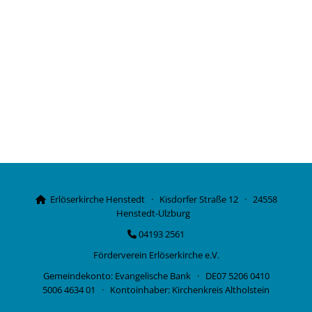
Erlöserkirche Henstedt · Kisdorfer Straße 12 · 24558

Henstedt-Ulzburg
04193 2561

Förderverein Erlöserkirche e.V.
Gemeindekonto: Evangelische Bank · DE07 5206 0410
5006 4634 01 · Kontoinhaber: Kirchenkreis Altholstein