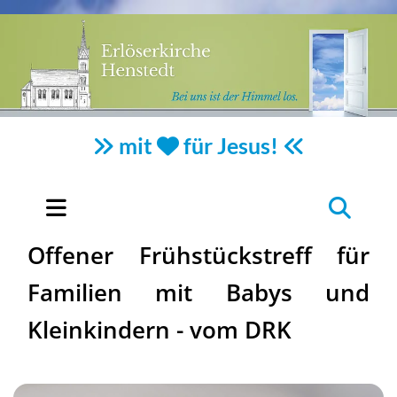
mit
für Jesus!



Offener Frühstückstreff für
Familien mit Babys und
Kleinkindern - vom DRK