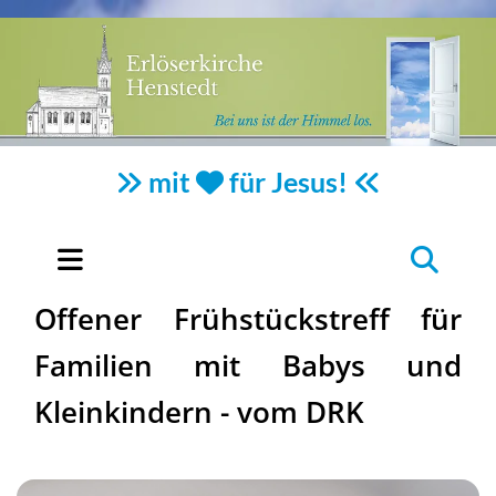
mit
für Jesus!



Offener Frühstückstreff für
Familien mit Babys und
Kleinkindern - vom DRK