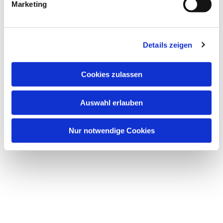
Marketing
u
n
g
Details zeigen
s
a
u
Dies könnte Sie auch
Cookies zulassen
s
interessieren
w
Auswahl erlauben
a
h
l
Nur notwendige Cookies