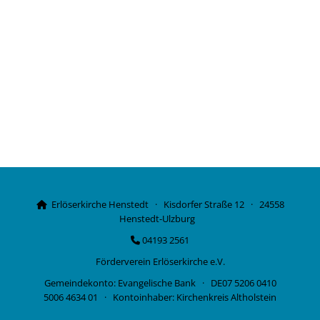
Erlöserkirche Henstedt · Kisdorfer Straße 12 · 24558

Henstedt-Ulzburg
04193 2561

Förderverein Erlöserkirche e.V.
Gemeindekonto: Evangelische Bank · DE07 5206 0410
5006 4634 01 · Kontoinhaber: Kirchenkreis Altholstein