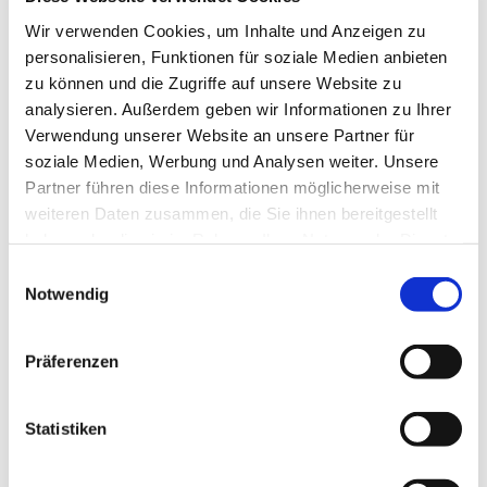
Wir verwenden Cookies, um Inhalte und Anzeigen zu
personalisieren, Funktionen für soziale Medien anbieten
zu können und die Zugriffe auf unsere Website zu
Veranstalter ist das DRK Familienzentrum; um
analysieren. Außerdem geben wir Informationen zu Ihrer
Anmeldung wird gebeten unter: familienzentrum-
Verwendung unserer Website an unsere Partner für
hu@drk-segeberg.de
soziale Medien, Werbung und Analysen weiter. Unsere
Partner führen diese Informationen möglicherweise mit
weiteren Daten zusammen, die Sie ihnen bereitgestellt
haben oder die sie im Rahmen Ihrer Nutzung der Dienste
gesammelt haben.
E
Notwendig
i
n
w
Präferenzen
i
l
l
Statistiken
i
g