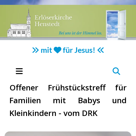
mit
für Jesus!



Offener Frühstückstreff für
Familien mit Babys und
Kleinkindern - vom DRK