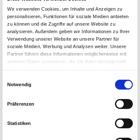
Wir verwenden Cookies, um Inhalte und Anzeigen zu
personalisieren, Funktionen für soziale Medien anbieten
zu können und die Zugriffe auf unsere Website zu
Veranstalter ist das DRK Familienzentrum; um
analysieren. Außerdem geben wir Informationen zu Ihrer
Anmeldung wird gebeten unter: familienzentrum-
Verwendung unserer Website an unsere Partner für
hu@drk-segeberg.de
soziale Medien, Werbung und Analysen weiter. Unsere
Partner führen diese Informationen möglicherweise mit
weiteren Daten zusammen, die Sie ihnen bereitgestellt
haben oder die sie im Rahmen Ihrer Nutzung der Dienste
gesammelt haben.
E
Notwendig
i
n
w
Präferenzen
i
l
l
Statistiken
i
g