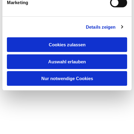
Marketing
u
n
g
Details zeigen
s
a
u
Dies könnte Sie auch
Cookies zulassen
s
interessieren
w
Auswahl erlauben
a
h
l
Nur notwendige Cookies