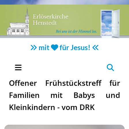
mit
für Jesus!



Offener Frühstückstreff für
Familien mit Babys und
Kleinkindern - vom DRK