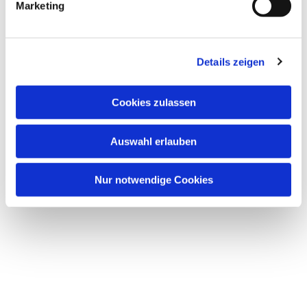
Marketing
u
n
g
Details zeigen
s
a
u
Dies könnte Sie auch
Cookies zulassen
s
interessieren
w
Auswahl erlauben
a
h
l
Nur notwendige Cookies