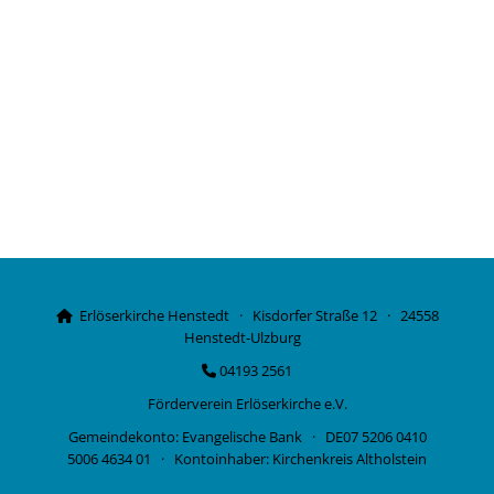
Erlöserkirche Henstedt · Kisdorfer Straße 12 · 24558

Henstedt-Ulzburg
04193 2561

Förderverein Erlöserkirche e.V.
Gemeindekonto: Evangelische Bank · DE07 5206 0410
5006 4634 01 · Kontoinhaber: Kirchenkreis Altholstein