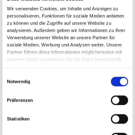
Wir verwenden Cookies, um Inhalte und Anzeigen zu
personalisieren, Funktionen für soziale Medien anbieten
zu können und die Zugriffe auf unsere Website zu
Veranstalter ist das DRK Familienzentrum; um
analysieren. Außerdem geben wir Informationen zu Ihrer
Anmeldung wird gebeten unter: familienzentrum-
Verwendung unserer Website an unsere Partner für
hu@drk-segeberg.de
soziale Medien, Werbung und Analysen weiter. Unsere
Partner führen diese Informationen möglicherweise mit
weiteren Daten zusammen, die Sie ihnen bereitgestellt
haben oder die sie im Rahmen Ihrer Nutzung der Dienste
gesammelt haben.
E
Notwendig
i
n
w
Präferenzen
i
l
l
Statistiken
i
g