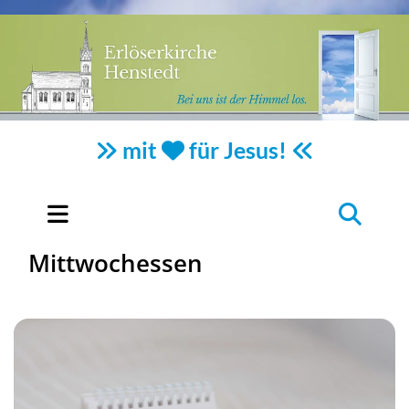
mit
für Jesus!



Mittwochessen