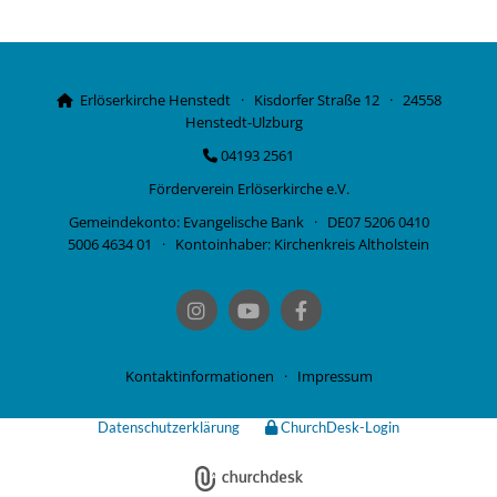
Erlöserkirche Henstedt · Kisdorfer Straße 12 · 24558

Henstedt-Ulzburg
04193 2561

Förderverein Erlöserkirche e.V.
Gemeindekonto: Evangelische Bank · DE07 5206 0410
5006 4634 01 · Kontoinhaber: Kirchenkreis Altholstein
Kontaktinformationen
·
Impressum
Datenschutzerklärung
ChurchDesk-Login