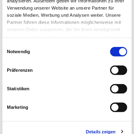
analysieren. Außerdem geben wir Informationen zu Ihrer
Verwendung unserer Website an unsere Partner für
soziale Medien, Werbung und Analysen weiter. Unsere
Partner führen diese Informationen möglicherweise mit
weiteren Daten zusammen, die Sie ihnen bereitgestellt
haben oder die sie im Rahmen Ihrer Nutzung der Dienste
gesammelt haben.
E
Notwendig
i
n
w
Präferenzen
i
l
l
Statistiken
i
g
Marketing
u
n
Dies könnte Sie auch
g
interessieren
Details zeigen
s