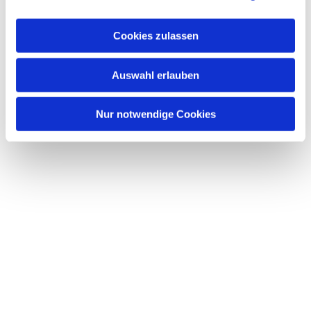
a
u
Cookies zulassen
s
w
Auswahl erlauben
a
h
l
Nur notwendige Cookies