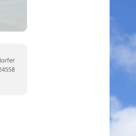
orfer
4558