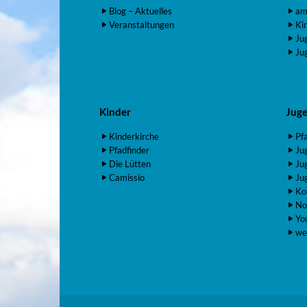
Blog – Aktuelles
am
Veranstaltungen
Ki
Ju
Ju
Kinder
Jug
Kinderkirche
Pf
Pfadfinder
Ju
Die Lütten
Ju
Camissio
Ju
Ko
No
Yo
we