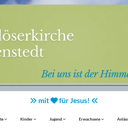
mit
für Jesus!



ste
Kinder
Jugend
Erwachsene
Anläs