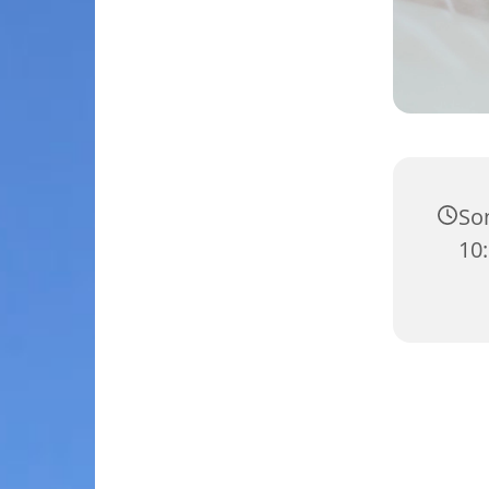
So
10: