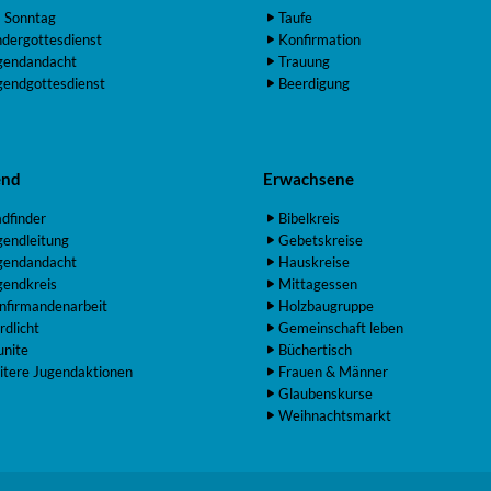
 Sonntag
Taufe
ndergottesdienst
Konfirmation
gendandacht
Trauung
gendgottesdienst
Beerdigung
end
Erwachsene
adfinder
Bibelkreis
gendleitung
Gebetskreise
gendandacht
Hauskreise
gendkreis
Mittagessen
nfirmandenarbeit
Holzbaugruppe
rdlicht
Gemeinschaft leben
unite
Büchertisch
itere Jugendaktionen
Frauen & Männer
Glaubenskurse
Weihnachtsmarkt