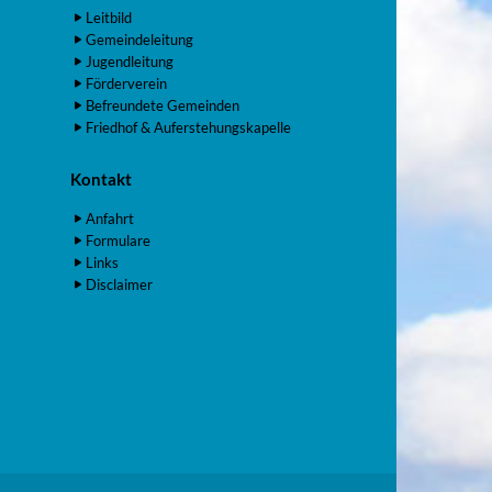
Leitbild
Gemeindeleitung
Jugendleitung
Förderverein
Befreundete Gemeinden
Friedhof & Auferstehungskapelle
Kontakt
Anfahrt
Formulare
Links
Disclaimer