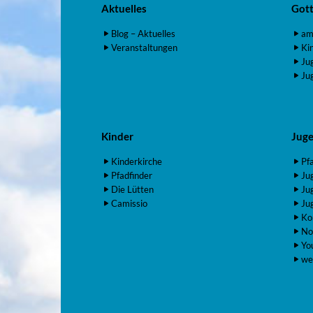
Aktuelles
Gott
Blog – Aktuelles
am
Veranstaltungen
Ki
Ju
Ju
Kinder
Jug
Kinderkirche
Pf
Pfadfinder
Ju
Die Lütten
Ju
Camissio
Ju
Ko
No
Yo
we