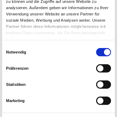
zu können und die Zugriffe auf unsere Website zu
analysieren. Außerdem geben wir Informationen zu Ihrer
Verwendung unserer Website an unsere Partner für
soziale Medien, Werbung und Analysen weiter. Unsere
Partner führen diese Informationen möglicherweise mit
weiteren Daten zusammen, die Sie ihnen bereitgestellt
haben oder die sie im Rahmen Ihrer Nutzung der Dienste
gesammelt haben.
E
Notwendig
i
n
w
Präferenzen
i
l
l
Statistiken
i
g
Marketing
u
n
g