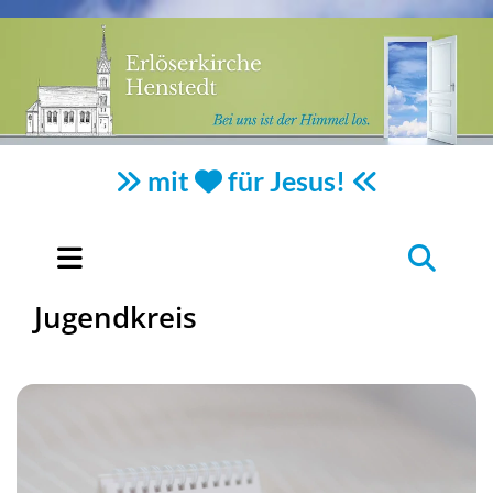
mit
für Jesus!



Jugendkreis