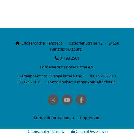
Erlöserkirche Henstedt · Kisdorfer Straße 12 · 24558

Henstedt-Ulzburg
04193 2561

Förderverein Erlöserkirche e.V.
Gemeindekonto: Evangelische Bank · DE07 5206 0410
5006 4634 01 · Kontoinhaber: Kirchenkreis Altholstein
Kontaktinformationen
·
Impressum
Datenschutzerklärung
ChurchDesk-Login