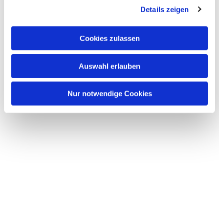
Dies könnte Sie auch
Details zeigen
s
interessieren
a
u
Cookies zulassen
s
w
Auswahl erlauben
a
h
l
Nur notwendige Cookies