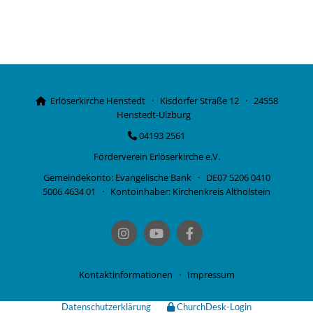
Erlöserkirche Henstedt · Kisdorfer Straße 12 · 24558

Henstedt-Ulzburg
04193 2561

Förderverein Erlöserkirche e.V.
Gemeindekonto: Evangelische Bank · DE07 5206 0410
5006 4634 01 · Kontoinhaber: Kirchenkreis Altholstein
Kontaktinformationen
·
Impressum
Datenschutzerklärung
ChurchDesk-Login