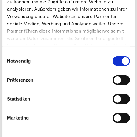
zu können und die Zugriffe auf unsere Website zu
analysieren. Außerdem geben wir Informationen zu Ihrer
Verwendung unserer Website an unsere Partner für
soziale Medien, Werbung und Analysen weiter. Unsere
Partner führen diese Informationen möglicherweise mit
weiteren Daten zusammen, die Sie ihnen bereitgestellt
haben oder die sie im Rahmen Ihrer Nutzung der Dienste
gesammelt haben.
E
Notwendig
i
n
w
Präferenzen
i
l
l
Statistiken
i
g
Marketing
u
n
g