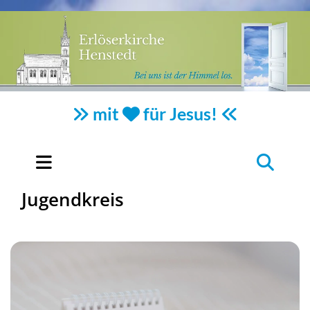
mit
für Jesus!



Jugendkreis