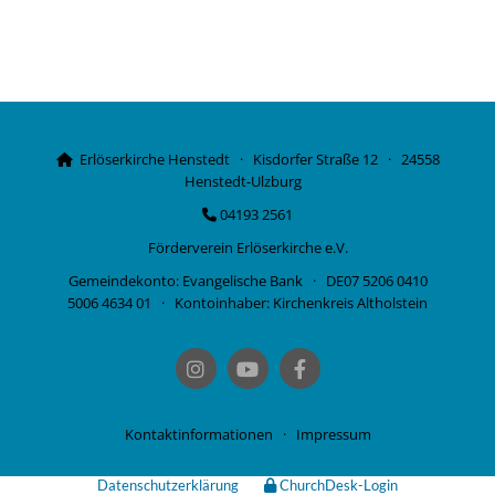
Erlöserkirche Henstedt · Kisdorfer Straße 12 · 24558

Henstedt-Ulzburg
04193 2561

Förderverein Erlöserkirche e.V.
Gemeindekonto: Evangelische Bank · DE07 5206 0410
5006 4634 01 · Kontoinhaber: Kirchenkreis Altholstein
Kontaktinformationen
·
Impressum
Datenschutzerklärung
ChurchDesk-Login