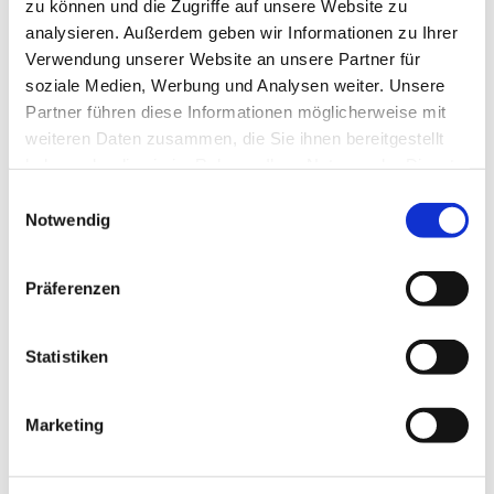
zu können und die Zugriffe auf unsere Website zu
analysieren. Außerdem geben wir Informationen zu Ihrer
Verwendung unserer Website an unsere Partner für
soziale Medien, Werbung und Analysen weiter. Unsere
Partner führen diese Informationen möglicherweise mit
weiteren Daten zusammen, die Sie ihnen bereitgestellt
haben oder die sie im Rahmen Ihrer Nutzung der Dienste
gesammelt haben.
E
Notwendig
i
n
w
Präferenzen
i
l
l
Statistiken
i
g
Marketing
u
n
g