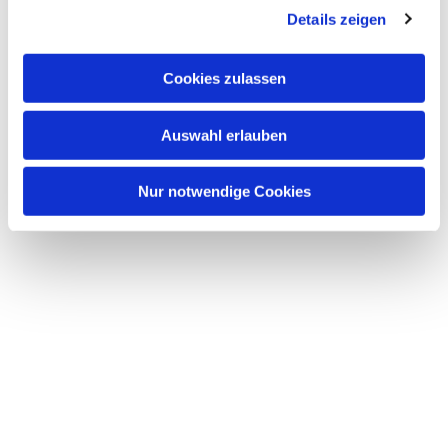
Dies könnte Sie auch
Details zeigen
s
interessieren
a
u
Cookies zulassen
s
w
Auswahl erlauben
a
h
l
Nur notwendige Cookies