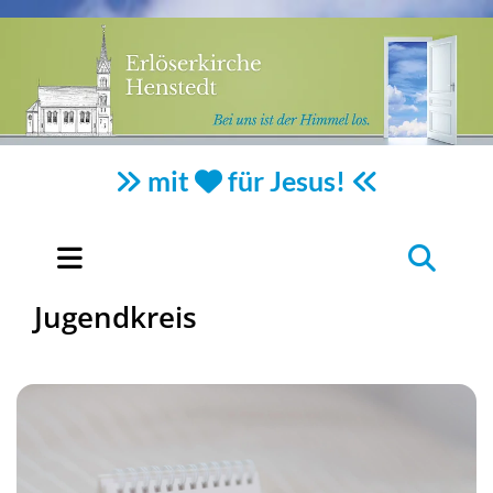
mit
für Jesus!



Jugendkreis