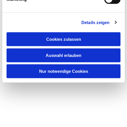
u
n
g
Details zeigen
s
a
Dies könnte Sie auch
u
Cookies zulassen
interessieren
s
w
Auswahl erlauben
a
h
l
Nur notwendige Cookies