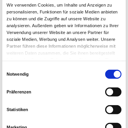
Wir verwenden Cookies, um Inhalte und Anzeigen zu
personalisieren, Funktionen für soziale Medien anbieten
Herzliche Einladung zur Jugendandacht
zu können und die Zugriffe auf unsere Website zu
analysieren. Außerdem geben wir Informationen zu Ihrer
von und mit der Jugend
Verwendung unserer Website an unsere Partner für
soziale Medien, Werbung und Analysen weiter. Unsere
Partner führen diese Informationen möglicherweise mit
weiteren Daten zusammen, die Sie ihnen bereitgestellt
haben oder die sie im Rahmen Ihrer Nutzung der Dienste
gesammelt haben.
E
Notwendig
i
n
w
Präferenzen
i
l
l
Statistiken
i
g
Marketing