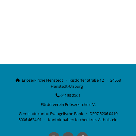
Erlöserkirche Henstedt · Kisdorfer Straße 12 · 24558

Henstedt-Ulzburg
04193 2561

Förderverein Erlöserkirche e.V.
Gemeindekonto: Evangelische Bank · DE07 5206 0410
5006 4634 01 · Kontoinhaber: Kirchenkreis Altholstein