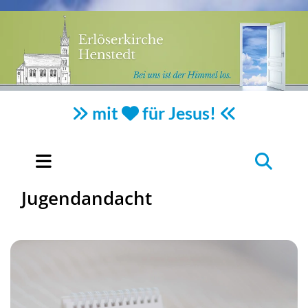
mit
für Jesus!



Jugendandacht