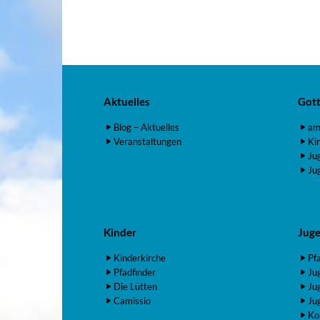
Aktuelles
Gott
Blog – Aktuelles
am
Veranstaltungen
Ki
Ju
Ju
Kinder
Jug
Kinderkirche
Pf
Pfadfinder
Ju
Die Lütten
Ju
Camissio
Ju
Ko