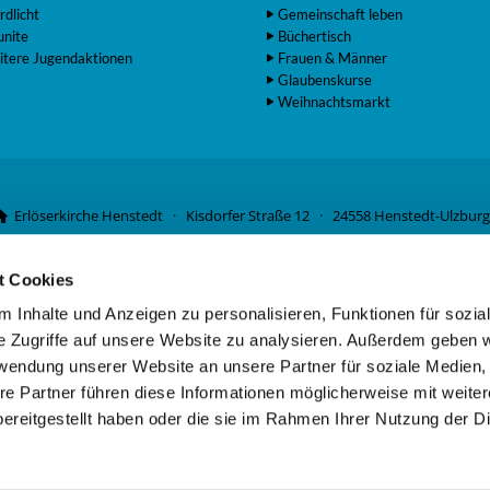
rdlicht
Gemeinschaft leben
unite
Büchertisch
itere Jugendaktionen
Frauen & Männer
Glaubenskurse
Weihnachtsmarkt
Erlöserkirche Henstedt · Kisdorfer Straße 12 · 24558 Henstedt-Ulzburg

04193 2561

t Cookies
Förderverein Erlöserkirche e.V.
vangelische Bank · DE07 5206 0410 5006 4634 01 · Kontoinhaber: Kirchen
 Inhalte und Anzeigen zu personalisieren, Funktionen für sozia
e Zugriffe auf unsere Website zu analysieren. Außerdem geben w
rwendung unserer Website an unsere Partner für soziale Medien
re Partner führen diese Informationen möglicherweise mit weite
Kontaktinformationen
·
Impressum
ereitgestellt haben oder die sie im Rahmen Ihrer Nutzung der D
Datenschutzerklärung
ChurchDesk-Login