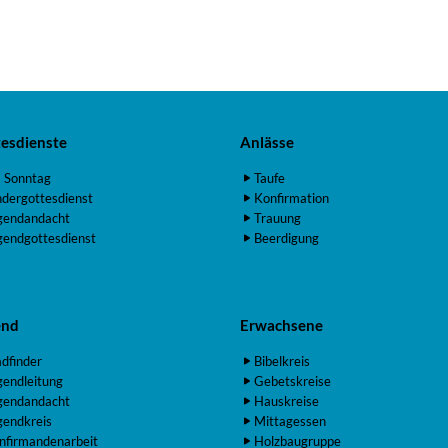
esdienste
Anlässe
 Sonntag
Taufe
ndergottesdienst
Konfirmation
gendandacht
Trauung
gendgottesdienst
Beerdigung
end
Erwachsene
adfinder
Bibelkreis
gendleitung
Gebetskreise
gendandacht
Hauskreise
gendkreis
Mittagessen
nfirmandenarbeit
Holzbaugruppe