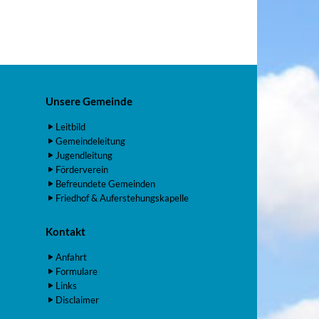
Unsere Gemeinde
Leitbild
Gemeindeleitung
Jugendleitung
Förderverein
Befreundete Gemeinden
Friedhof & Auferstehungskapelle
Kontakt
Anfahrt
Formulare
Links
Disclaimer