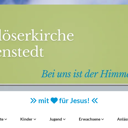
mit
für Jesus!



ste
Kinder
Jugend
Erwachsene
Anläs