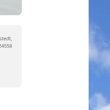
tedt,
 24558