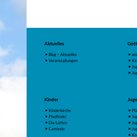
Aktuelles
Gott
Blog – Aktuelles
am
Veranstaltungen
Ki
Ju
Ju
Kinder
Jug
Kinderkirche
Pf
Pfadfinder
Ju
Die Lütten
Ju
Camissio
Ju
Ko