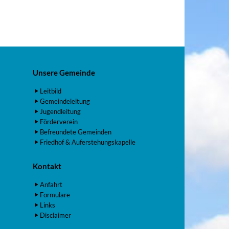
Unsere Gemeinde
Leitbild
Gemeindeleitung
Jugendleitung
Förderverein
Befreundete Gemeinden
Friedhof & Auferstehungskapelle
Kontakt
Anfahrt
Formulare
Links
Disclaimer