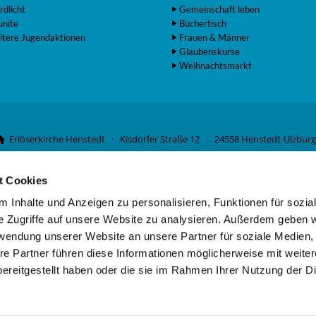
rdlicht
Gemeinschaft leben
unite
Büchertisch
itere Jugendaktionen
Frauen & Männer
Glaubenskurse
Weihnachtsmarkt
Erlöserkirche Henstedt · Kisdorfer Straße 12 · 24558 Henstedt-Ulzburg

04193 2561

t Cookies
Förderverein Erlöserkirche e.V.
vangelische Bank · DE07 5206 0410 5006 4634 01 · Kontoinhaber: Kirchen
 Inhalte und Anzeigen zu personalisieren, Funktionen für sozia
e Zugriffe auf unsere Website zu analysieren. Außerdem geben w
rwendung unserer Website an unsere Partner für soziale Medien
re Partner führen diese Informationen möglicherweise mit weite
Kontaktinformationen
·
Impressum
ereitgestellt haben oder die sie im Rahmen Ihrer Nutzung der D
Datenschutzerklärung
ChurchDesk-Login