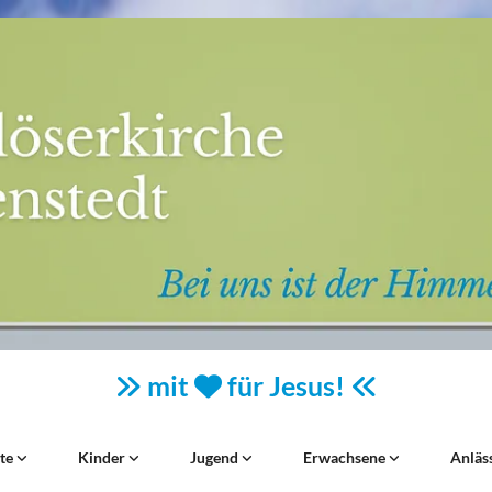
mit
für Jesus!



ste
Kinder
Jugend
Erwachsene
Anläs