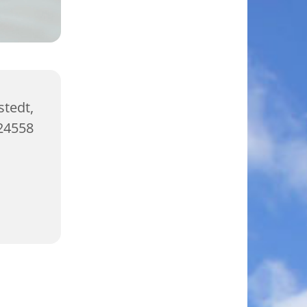
tedt,
 24558