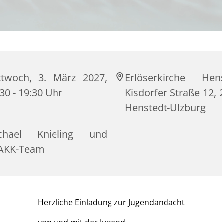
ttwoch, 3. März 2027,
Erlöserkirche Hens
30 - 19:30 Uhr
Kisdorfer Straße 12,
Henstedt-Ulzburg
chael Knieling und
AKK-Team
Herzliche Einladung zur Jugendandacht
von und mit der Jugend