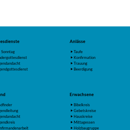
esdienste
Anlässe
 Sonntag
Taufe
ndergottesdienst
Konfirmation
gendandacht
Trauung
gendgottesdienst
Beerdigung
end
Erwachsene
adfinder
Bibelkreis
gendleitung
Gebetskreise
gendandacht
Hauskreise
gendkreis
Mittagessen
nfirmandenarbeit
Holzbaugruppe