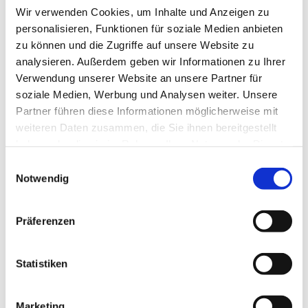
Wir verwenden Cookies, um Inhalte und Anzeigen zu
personalisieren, Funktionen für soziale Medien anbieten
Herzliche Einladung zur Jugendandacht
zu können und die Zugriffe auf unsere Website zu
analysieren. Außerdem geben wir Informationen zu Ihrer
von und mit der Jugend
Verwendung unserer Website an unsere Partner für
soziale Medien, Werbung und Analysen weiter. Unsere
Partner führen diese Informationen möglicherweise mit
weiteren Daten zusammen, die Sie ihnen bereitgestellt
haben oder die sie im Rahmen Ihrer Nutzung der Dienste
gesammelt haben.
E
Notwendig
i
n
w
Präferenzen
i
l
l
Statistiken
i
g
Marketing