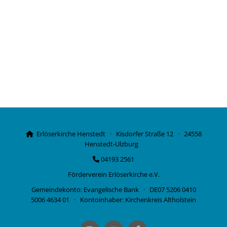
Erlöserkirche Henstedt · Kisdorfer Straße 12 · 24558

Henstedt-Ulzburg
04193 2561

Förderverein Erlöserkirche e.V.
Gemeindekonto: Evangelische Bank · DE07 5206 0410
5006 4634 01 · Kontoinhaber: Kirchenkreis Altholstein