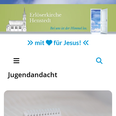
mit
für Jesus!



Jugendandacht