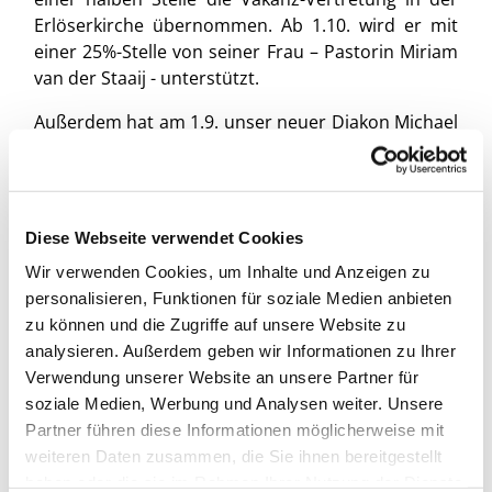
Erlöserkirche übernommen. Ab 1.10. wird er mit
einer 25%-Stelle von seiner Frau – Pastorin Miriam
van der Staaij - unterstützt.
Außerdem hat am 1.9. unser neuer Diakon Michael
Knieling in Vollzeit seinen Dienst bei uns
begonnen. Er wird zunächst bis Jahresende zu je
einem Drittel bei den Pfadfindern, in der Jugend
und bei den Vorkonfis eingesetzt. Danach prüfen
Diese Webseite verwendet Cookies
wir gemeinsam, ob die Aufteilung passt.
Wir verwenden Cookies, um Inhalte und Anzeigen zu
Leider haben wir bislang keine Bewerbung auf die
personalisieren, Funktionen für soziale Medien anbieten
FSJ/BFD-Stelle be-kommen – diese Unterstützung
zu können und die Zugriffe auf unsere Website zu
wird in vielen Bereichen fehlen. Die fi-nanzielle
analysieren. Außerdem geben wir Informationen zu Ihrer
Zusage des Fördervereins gilt unverändert,
Verwendung unserer Website an unsere Partner für
deshalb ist eine Bewerbung noch möglich. Bei
soziale Medien, Werbung und Analysen weiter. Unsere
Interesse gerne Kontakt zum Gemeindebüro
Partner führen diese Informationen möglicherweise mit
aufnehmen.
weiteren Daten zusammen, die Sie ihnen bereitgestellt
haben oder die sie im Rahmen Ihrer Nutzung der Dienste