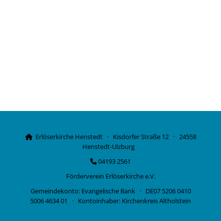
Erlöserkirche Henstedt · Kisdorfer Straße 12 · 24558

Henstedt-Ulzburg
04193 2561

Förderverein Erlöserkirche e.V.
Gemeindekonto: Evangelische Bank · DE07 5206 0410
5006 4634 01 · Kontoinhaber: Kirchenkreis Altholstein