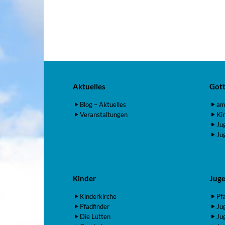
Aktuelles
Gott
Blog – Aktuelles
am
Veranstaltungen
Ki
Ju
Ju
Kinder
Jug
Kinderkirche
Pf
Pfadfinder
Ju
Die Lütten
Ju