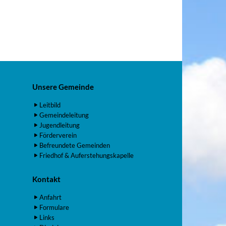
Unsere Gemeinde
Leitbild
Gemeindeleitung
Jugendleitung
Förderverein
Befreundete Gemeinden
Friedhof & Auferstehungskapelle
Kontakt
Anfahrt
Formulare
Links