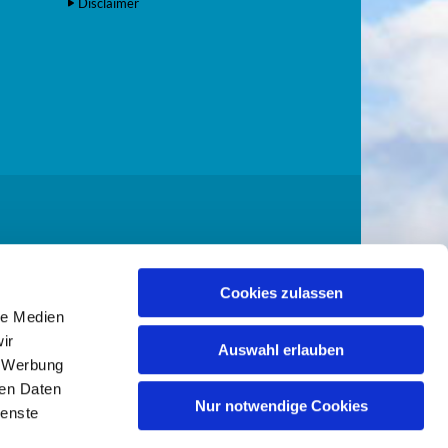
Disclaimer
Cookies zulassen
kreis Altholstein
le Medien
ir
Auswahl erlauben
, Werbung
ren Daten
Nur notwendige Cookies
ienste