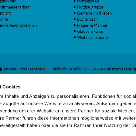
gendkreis
Mittagessen
nfirmandenarbeit
Holzbaugruppe
rdlicht
Gemeinschaft leben
unite
Büchertisch
itere Jugendaktionen
Frauen & Männer
Glaubenskurse
Weihnachtsmarkt
Erlöserkirche Henstedt · Kisdorfer Straße 12 · 24558 Henstedt-Ulzburg

04193 2561

t Cookies
Förderverein Erlöserkirche e.V.
vangelische Bank · DE07 5206 0410 5006 4634 01 · Kontoinhaber: Kirchen
 Inhalte und Anzeigen zu personalisieren, Funktionen für sozia
e Zugriffe auf unsere Website zu analysieren. Außerdem geben w
rwendung unserer Website an unsere Partner für soziale Medien
re Partner führen diese Informationen möglicherweise mit weite
Kontaktinformationen
·
Impressum
ereitgestellt haben oder die sie im Rahmen Ihrer Nutzung der D