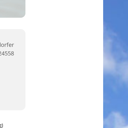
orfer
4558
g)