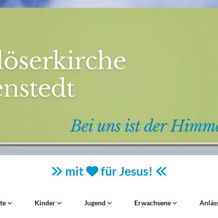
mit
für Jesus!



ste
Kinder
Jugend
Erwachsene
Anläs