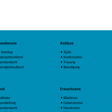
esdienste
Anlässe
 Sonntag
Taufe
ndergottesdienst
Konfirmation
gendandacht
Trauung
gendgottesdienst
Beerdigung
end
Erwachsene
adfinder
Bibelkreis
gendleitung
Gebetskreise
gendandacht
Hauskreise