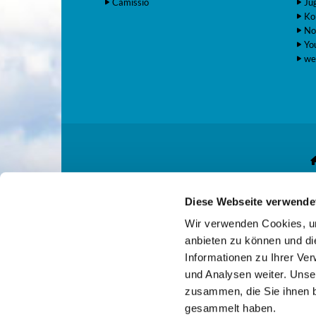
Camissio
Ju
Ko
No
Yo
we
Diese Webseite verwende
Gemeindekonto: E
Wir verwenden Cookies, um
anbieten zu können und di
Informationen zu Ihrer Ve
und Analysen weiter. Unse
zusammen, die Sie ihnen b
gesammelt haben.